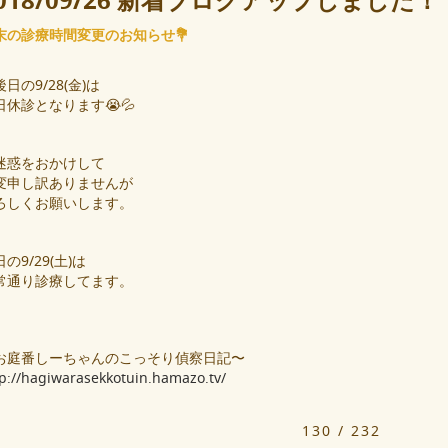
018/09/26 新着ブログアップしました！
末の診療時間変更のお知らせ💐
日の9/28(金)は
日休診となります😭💦
迷惑をおかけして
変申し訳ありませんが
ろしくお願いします。
の9/29(土)は
常通り診療してます。
お庭番しーちゃんのこっそり偵察日記〜
tp://hagiwarasekkotuin.hamazo.tv/
130 / 232