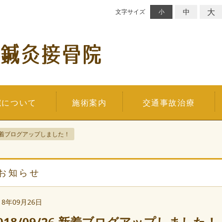
大
中
文字サイズ
小
院について
施術案内
交通事故治療
26 新着ブログアップしました！
お知らせ
18年09月26日