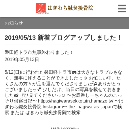
お知らせ
2019/05/13 新着ブログアップしました！
磐田軽トラ市無事終わりました！
2019年05月13日
5/12(日)に行われた磐田軽トラ市🚛は大きなトラブルもな
く、無事に終えることができましたっ☺️ お忙しい中、た
くさんの方々が足を運んでくださりました🥰 ありがとう
ございましたっ💕 少しだけ、当日の写真を載せておきま
した📸 ぜひ見てくださいっ☺️ 〜お庭番しーちゃんのこっ
そり偵察日記〜 https://hagiwarasekkotuin.hamazo.tv/ 〜は
ぎわら鍼灸接骨院 Instagram〜 the_hagiwaras_japanで検
索 または はぎわら鍼灸接骨院で検索