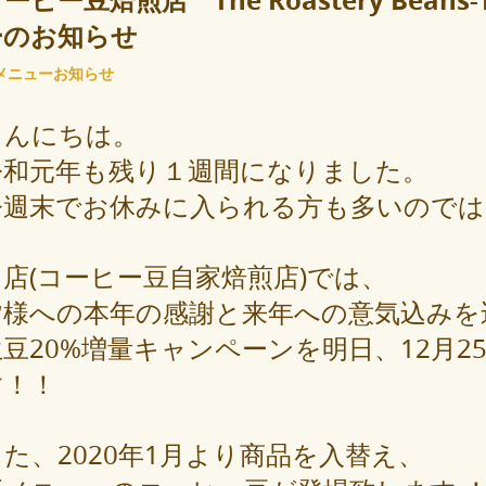
ーヒー豆焙煎店 The Roastery Bean
ーのお知らせ
メニューお知らせ
こんにちは。
令和元年も残り１週間になりました。
今週末でお休みに入られる方も多いので
当店(コーヒー豆自家焙煎店)では、
皆様への本年の感謝と来年への意気込みを
生豆20%増量キャンペーンを明日、12月2
す！！
また、2020年1月より商品を入替え、