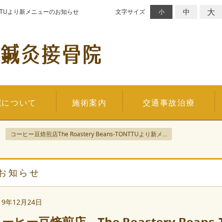
大
中
TONTTUより新メニューのお知らせ
文字サイズ
小
院について
施術案内
交通事故治療
コーヒー豆焙煎店The Roastery Beans-TONTTUより新メ...
お知らせ
19年12月24日