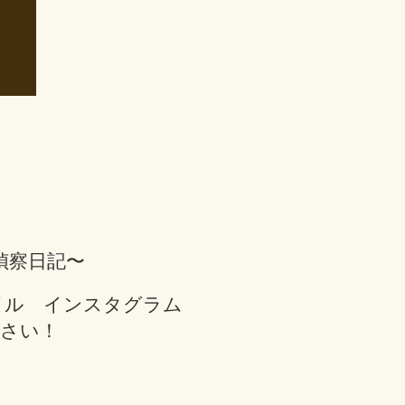
偵察日記〜
イル インスタグラム
ください！