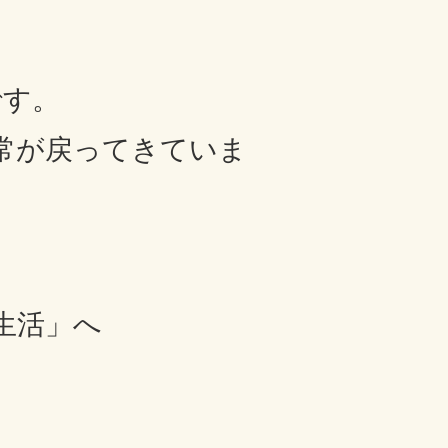
です。
常が戻ってきていま
、
生活」へ