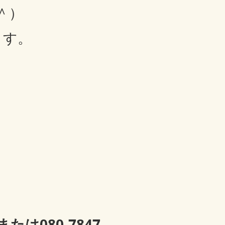
＾）
ます。
3または080-7847-