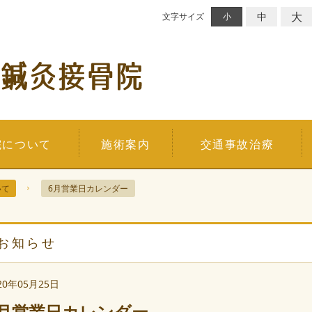
大
中
文字サイズ
小
院について
施術案内
交通事故治療
いて
6月営業日カレンダー
お知らせ
20年05月25日