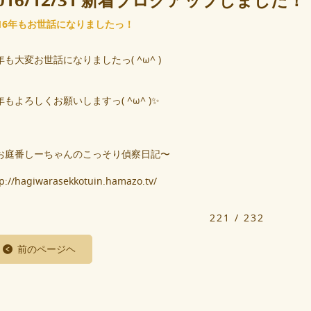
016/12/31 新着ブログアップしました！
016年もお世話になりましたっ！
年も大変お世話になりましたっ( ^ω^ )
年もよろしくお願いしますっ( ^ω^ )✨
お庭番しーちゃんのこっそり偵察日記〜
tp://hagiwarasekkotuin.hamazo.tv/
221 / 232
前のページヘ