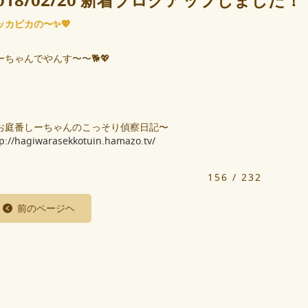
018/02/20 新着ブログアップしました！
ッカピカの〜✨💖
ーちゃんでやんす〜〜🐕💖
お庭番しーちゃんのこっそり偵察日記〜
tp://hagiwarasekkotuin.hamazo.tv/
156 / 232
前のページヘ