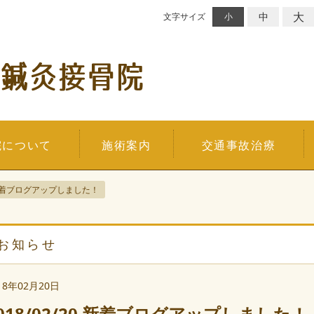
大
中
文字サイズ
小
院について
施術案内
交通事故治療
20 新着ブログアップしました！
お知らせ
18年02月20日